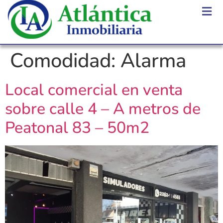
Comodidad:
Alarma
Local comercial en venta
sobre calle 4 – A metros de
Peatonal 83 – 50m2