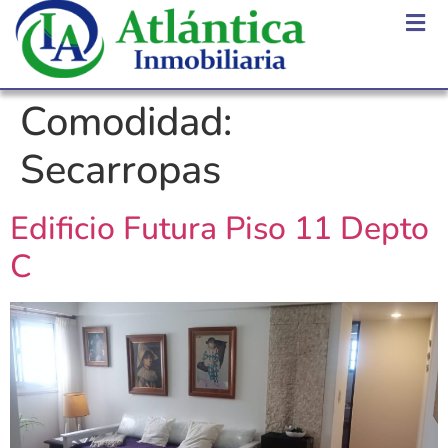
Comodidad:
Secarropas
Edificio Futura Piso 11 Depto
C