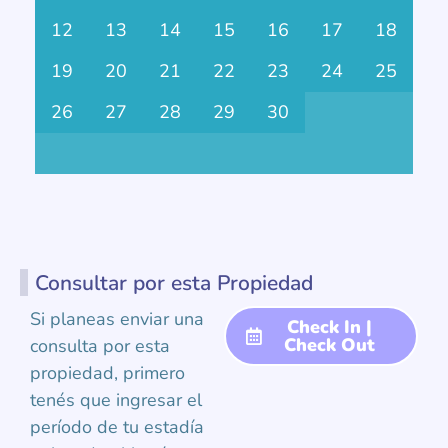
12
13
14
15
16
17
18
19
20
21
22
23
24
25
26
27
28
29
30
Consultar por esta Propiedad
Si planeas enviar una
Check In |
Check Out
consulta por esta
propiedad, primero
tenés que ingresar el
período de tu estadía