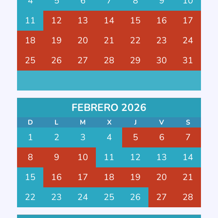
4
5
6
7
8
9
10
11
12
13
14
15
16
17
18
19
20
21
22
23
24
25
26
27
28
29
30
31
FEBRERO 2026
D
L
M
X
J
V
S
1
2
3
4
5
6
7
8
9
10
11
12
13
14
15
16
17
18
19
20
21
22
23
24
25
26
27
28