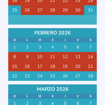
18
19
20
21
22
23
24
25
26
27
28
29
30
31
FEBRERO 2026
D
L
M
X
J
V
S
1
2
3
4
5
6
7
8
9
10
11
12
13
14
15
16
17
18
19
20
21
22
23
24
25
26
27
28
MARZO 2026
D
L
M
X
J
V
S
1
2
3
4
5
6
7