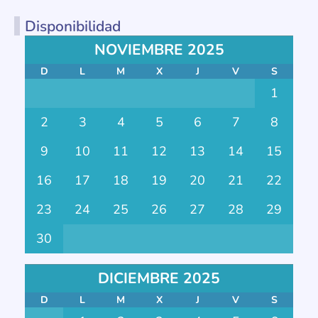
Disponibilidad
NOVIEMBRE 2025
D
L
M
X
J
V
S
1
2
3
4
5
6
7
8
9
10
11
12
13
14
15
16
17
18
19
20
21
22
23
24
25
26
27
28
29
30
DICIEMBRE 2025
D
L
M
X
J
V
S