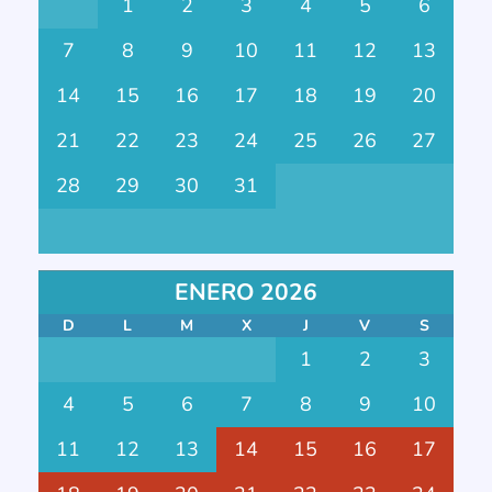
1
2
3
4
5
6
7
8
9
10
11
12
13
14
15
16
17
18
19
20
21
22
23
24
25
26
27
28
29
30
31
ENERO 2026
D
L
M
X
J
V
S
1
2
3
4
5
6
7
8
9
10
11
12
13
14
15
16
17