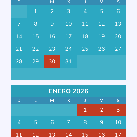
D
L
M
X
J
V
S
1
2
3
4
5
6
7
8
9
10
11
12
13
14
15
16
17
18
19
20
21
22
23
24
25
26
27
28
29
30
31
ENERO 2026
D
L
M
X
J
V
S
1
2
3
4
5
6
7
8
9
10
11
12
13
14
15
16
17