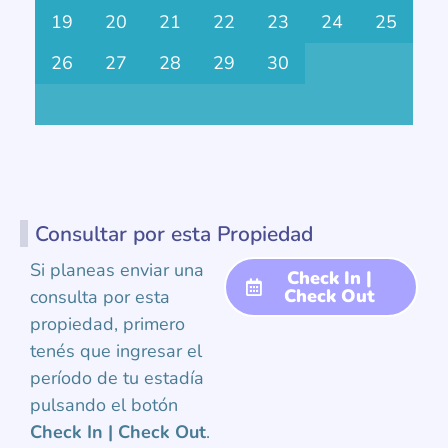
19
20
21
22
23
24
25
26
27
28
29
30
Consultar por esta Propiedad
Si planeas enviar una
Check In |
Check Out
consulta por esta
propiedad, primero
tenés que ingresar el
período de tu estadía
pulsando el botón
Check In | Check Out
.