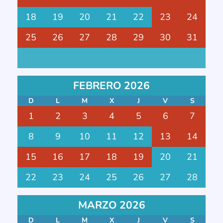
18
19
20
21
22
23
24
25
26
27
28
29
30
31
FEBRERO 2026
D
L
M
X
J
V
S
1
2
3
4
5
6
7
8
9
10
11
12
13
14
15
16
17
18
19
20
21
22
23
24
25
26
27
28
MARZO 2026
D
L
M
X
J
V
S