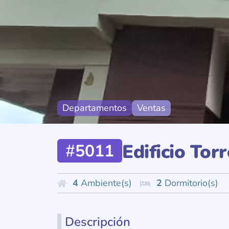
Departamentos
Ventas
Edificio Tor
#
5011
4
Ambiente(s)
2
Dormitorio(s)
Descripción