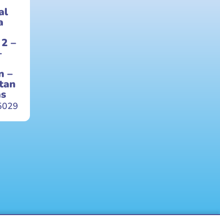
al
a
 2 –
–
n –
tan
s
5029