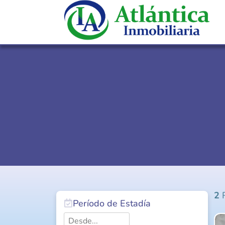
2
R
Período de Estadía