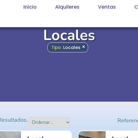
Inicio
Alquileres
Ventas
C
Locales
×
Tipo
:
Locales
esultados.
Referenc