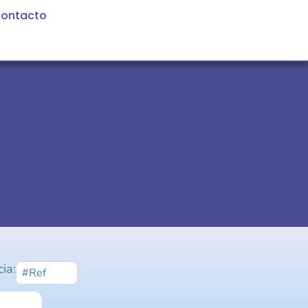
ontacto
ia: