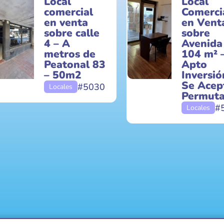
Local
Local
comercial
Comerci
en venta
en Vent
sobre calle
sobre
4 – A
Avenida
metros de
104 m² 
Peatonal 83
Apto
– 50m2
Inversió
Se Acep
#5030
Locales
Permuta
#
Locales